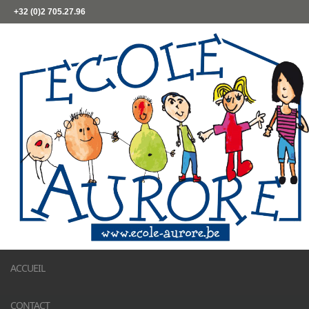
+32 (0)2 705.27.96
ACCUEIL
CONTACT