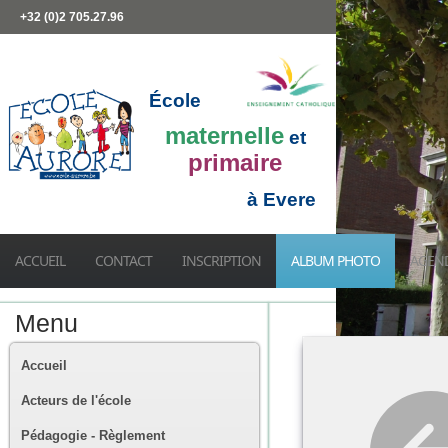
+32 (0)2 705.27.96
École
maternelle
et
primaire
à Evere
ACCUEIL
CONTACT
INSCRIPTION
ALBUM PHOTO
AGEN
Menu
Accueil
Acteurs de l'école
Pédagogie - Règlement