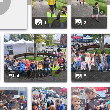
1
2
4
5