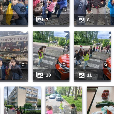
7
8
10
11