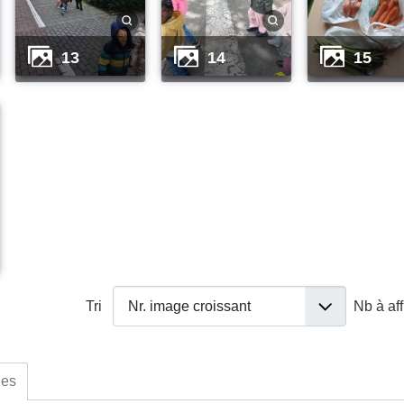
13
14
15
Tri
Nb à af
ues