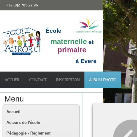
+32 (0)2 705.27.96
École
maternelle
et
primaire
à Evere
ACCUEIL
CONTACT
INSCRIPTION
ALBUM PHOTO
AGEN
Menu
Accueil
Acteurs de l'école
Pédagogie - Règlement