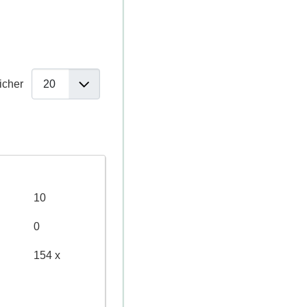
ficher
10
0
154 x