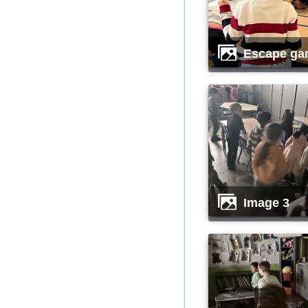
escape ga
image 3