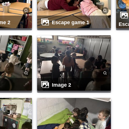
me 2
escape game 1
es
image 2