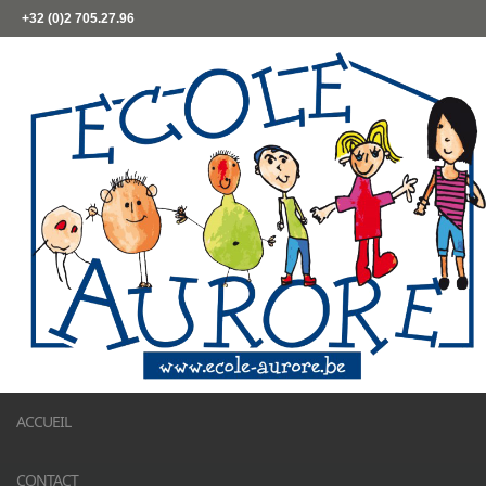
+32 (0)2 705.27.96
ACCUEIL
CONTACT