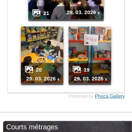
29. 03. 2026
21
x
20
19
29. 03. 2026
29. 03. 2026
x
x
Powered by
Phoca Gallery
Courts métrages