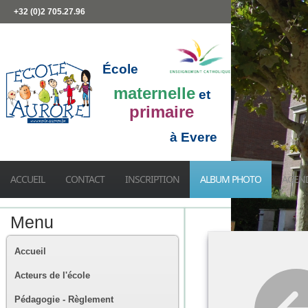
+32 (0)2 705.27.96
École
maternelle
et
primaire
à Evere
ACCUEIL
CONTACT
INSCRIPTION
ALBUM PHOTO
AGEN
Menu
Accueil
Acteurs de l'école
Pédagogie - Règlement