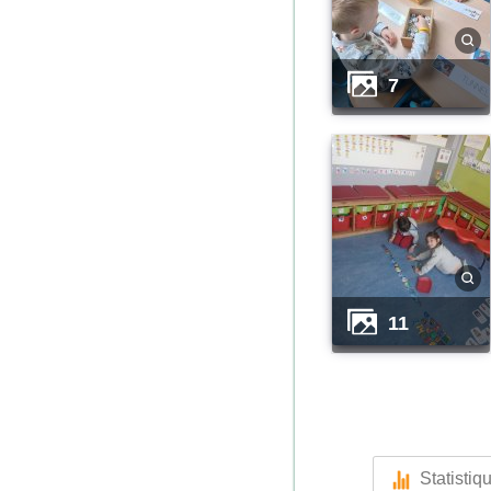
7
11
Statistiq