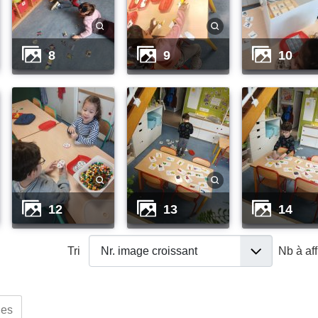
8
9
10
12
13
14
Tri
Nb à af
ues