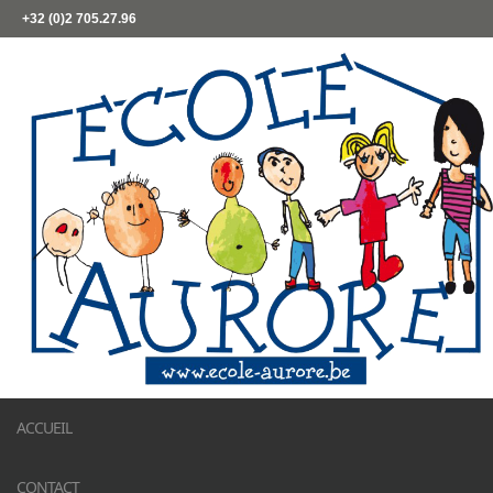
+32 (0)2 705.27.96
ACCUEIL
CONTACT