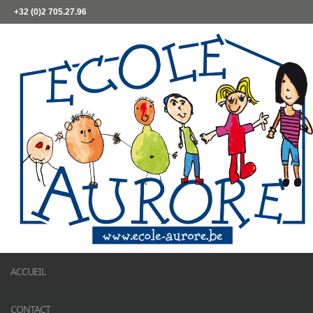
+32 (0)2 705.27.96
ACCUEIL
CONTACT