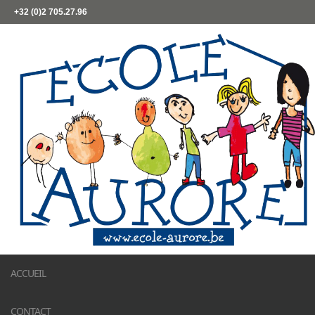
+32 (0)2 705.27.96
ACCUEIL
CONTACT