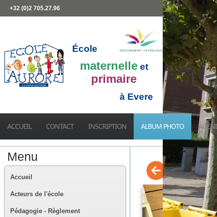
+32 (0)2 705.27.96
École
maternelle
et
primaire
à Evere
ACCUEIL
CONTACT
INSCRIPTION
ALBUM PHOTO
AGEN
Menu
Accueil
Acteurs de l'école
Pédagogie - Règlement