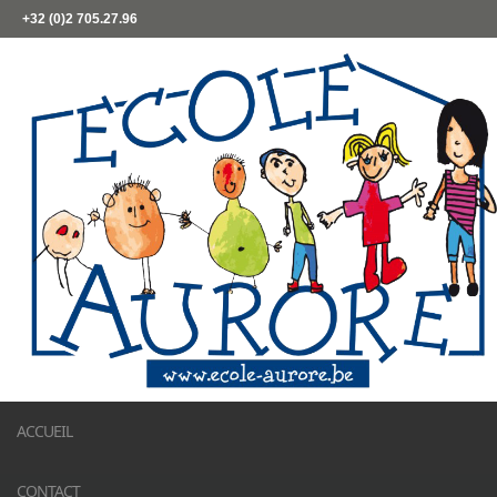
+32 (0)2 705.27.96
ACCUEIL
CONTACT