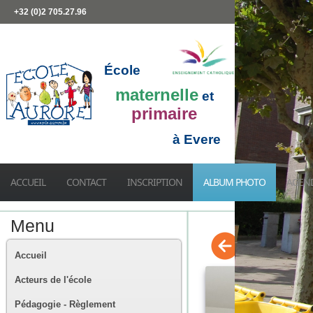
+32 (0)2 705.27.96
École
maternelle
et
primaire
à Evere
ACCUEIL
CONTACT
INSCRIPTION
ALBUM PHOTO
AGEN
Menu
Accueil
Acteurs de l'école
Pédagogie - Règlement