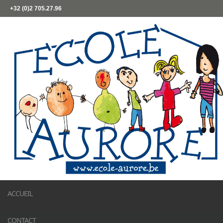
+32 (0)2 705.27.96
ACCUEIL
CONTACT