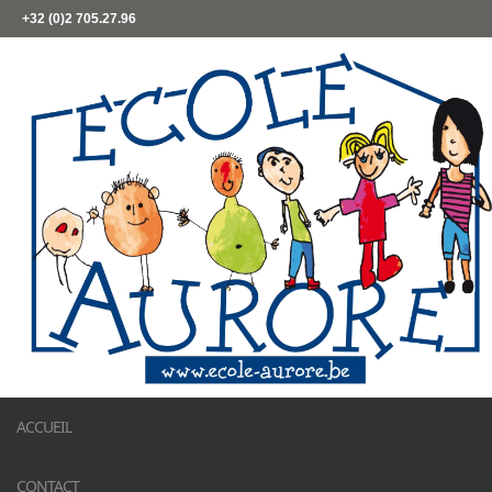
+32 (0)2 705.27.96
ACCUEIL
CONTACT