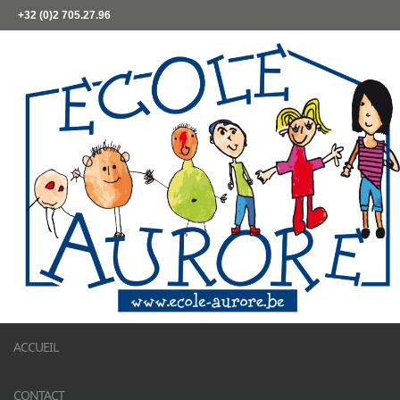
+32 (0)2 705.27.96
ACCUEIL
CONTACT