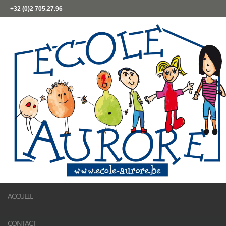
+32 (0)2 705.27.96
ACCUEIL
CONTACT