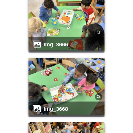
img_3666
img_3668