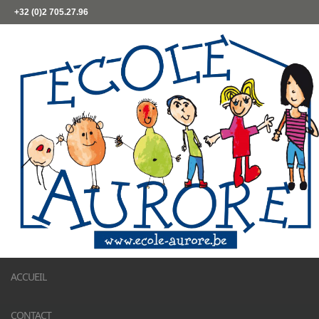
+32 (0)2 705.27.96
ACCUEIL
CONTACT