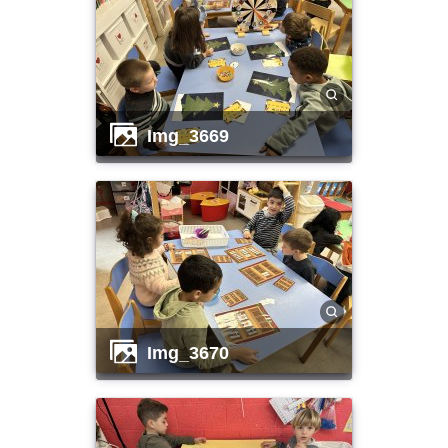
img_3669
img_3670