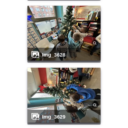
img_3628
img_3629