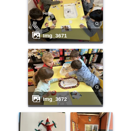
img_3671
img_3672