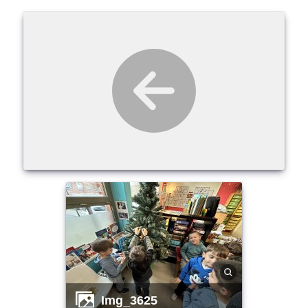
img_3625