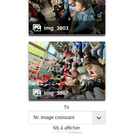
img_3803
img_3867
Tri
Nb à afficher