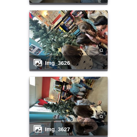
img_3626
img_3627