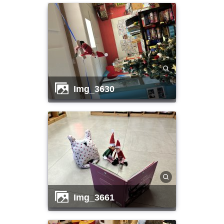
img_3630
img_3661