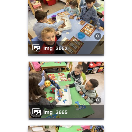
img_3662
img_3665