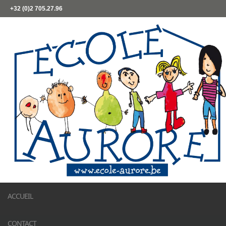
+32 (0)2 705.27.96
ACCUEIL
CONTACT