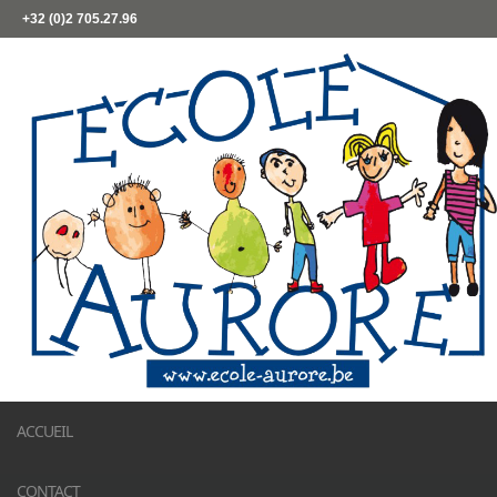
+32 (0)2 705.27.96
ACCUEIL
CONTACT