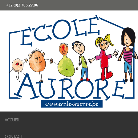
+32 (0)2 705.27.96
ACCUEIL
CONTACT