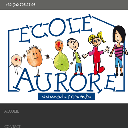
+32 (0)2 705.27.96
ACCUEIL
CONTACT