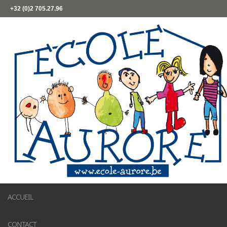
+32 (0)2 705.27.96
ACCUEIL
CONTACT