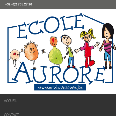
+32 (0)2 705.27.96
ACCUEIL
CONTACT