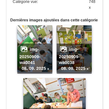
Catégorie vue:
748
x
Dernières images ajoutées dans cette catégorie
img-
img-
20250909-
20250909-
wa0041
wa0038
08. 09. 2025
08. 09. 2025
x
x