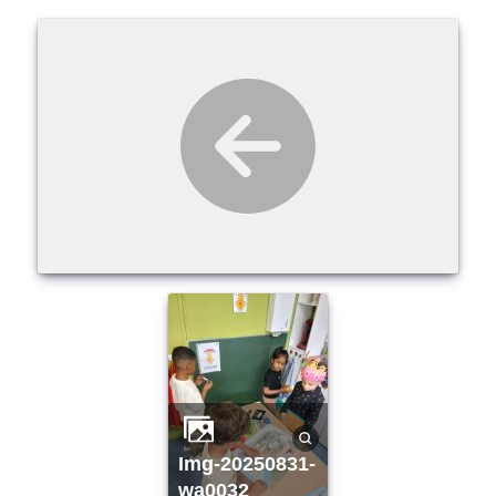
img-20250831-
wa0032