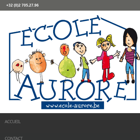
+32 (0)2 705.27.96
ACCUEIL
CONTACT