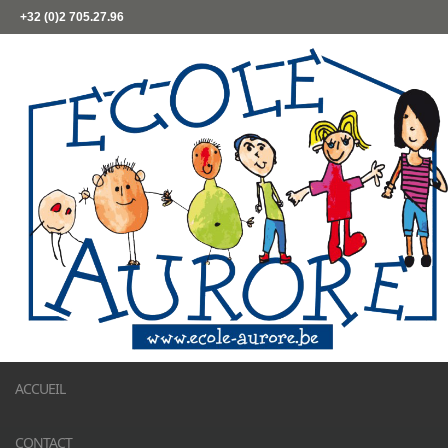
+32 (0)2 705.27.96
ACCUEIL
CONTACT