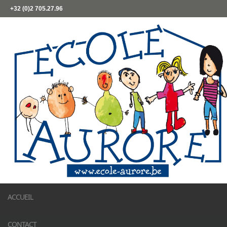
+32 (0)2 705.27.96
ACCUEIL
CONTACT