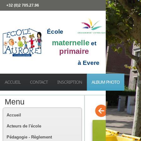
+32 (0)2 705.27.96
École
maternelle
et
primaire
à Evere
ACCUEIL
CONTACT
INSCRIPTION
ALBUM PHOTO
AGEN
Menu
Accueil
Acteurs de l'école
Pédagogie - Règlement