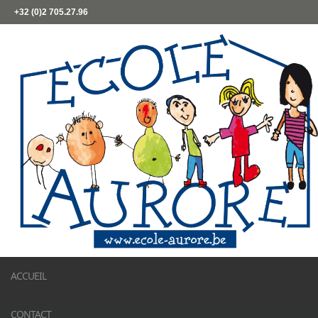
+32 (0)2 705.27.96
ACCUEIL
CONTACT