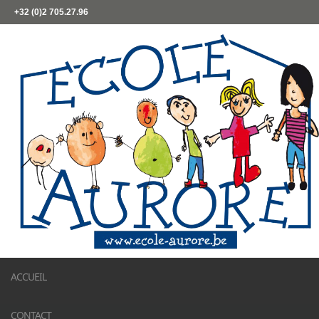
+32 (0)2 705.27.96
ACCUEIL
CONTACT