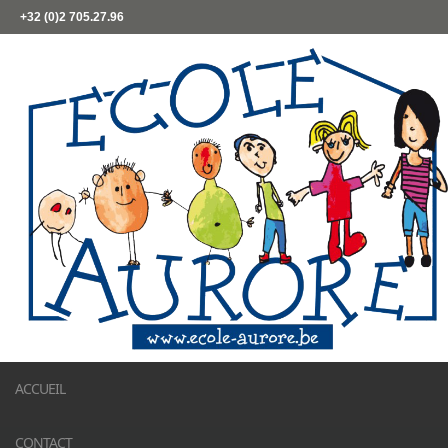
+32 (0)2 705.27.96
ACCUEIL
CONTACT