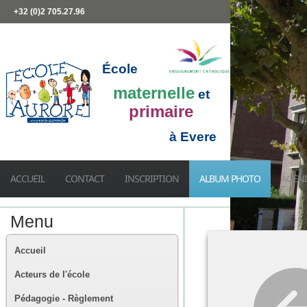
+32 (0)2 705.27.96
École
maternelle
et
primaire
à Evere
ACCUEIL
CONTACT
INSCRIPTION
ALBUM PHOTO
AGEN
Menu
Accueil
Acteurs de l'école
Pédagogie - Règlement