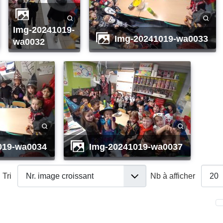
img-20241019-
img-20241019-wa0033
wa0032
019-wa0034
img-20241019-wa0037
Tri
Nb à afficher