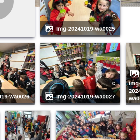
img-20241019-wa0025
img-
202
019-wa0026
img-20241019-wa0027
wa0