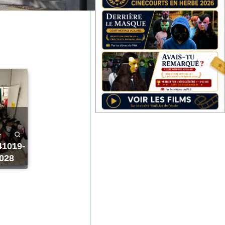
41019-
028