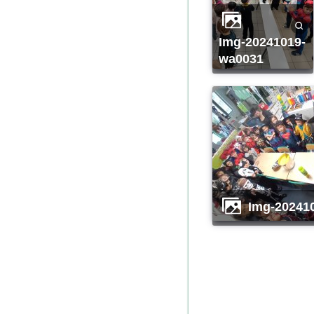
img-20241019-
wa0031
img-20241