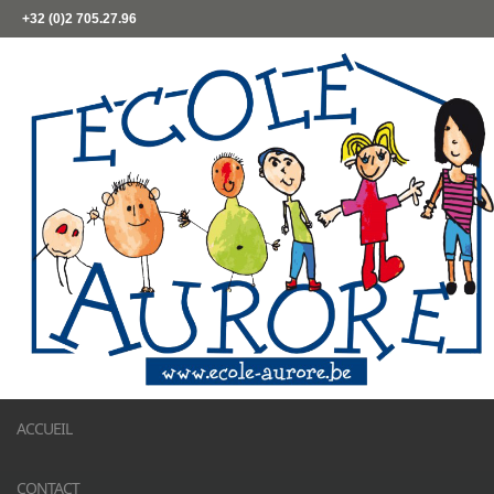
+32 (0)2 705.27.96
ACCUEIL
CONTACT