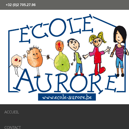
+32 (0)2 705.27.96
ACCUEIL
CONTACT