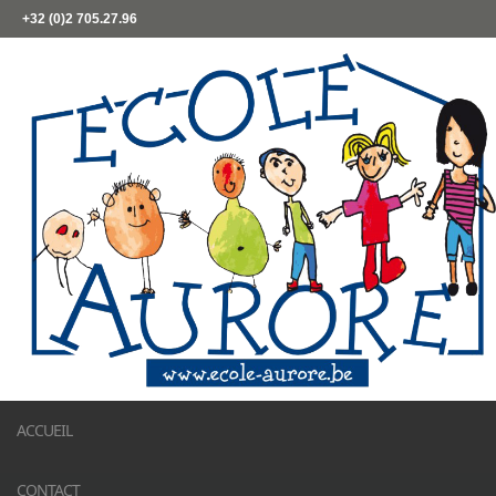
+32 (0)2 705.27.96
ACCUEIL
CONTACT