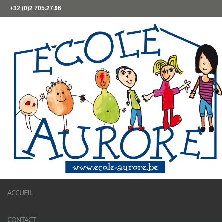
+32 (0)2 705.27.96
ACCUEIL
CONTACT