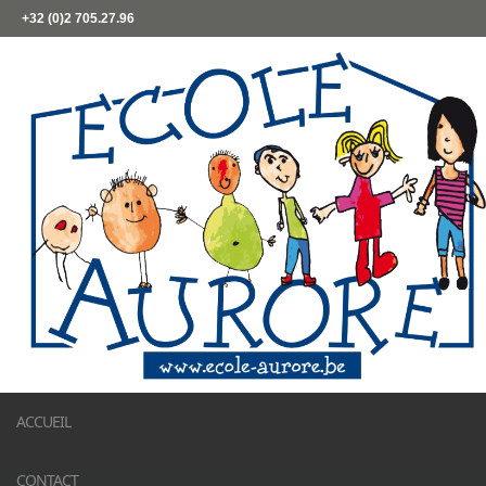
+32 (0)2 705.27.96
ACCUEIL
CONTACT