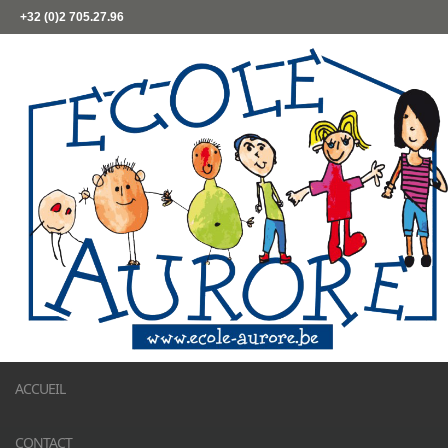
+32 (0)2 705.27.96
ACCUEIL
CONTACT