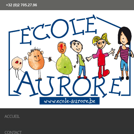
+32 (0)2 705.27.96
ACCUEIL
CONTACT