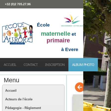
+32 (0)2 705.27.96
École
maternelle
et
primaire
à Evere
ACCUEIL
CONTACT
INSCRIPTION
ALBUM PHOTO
AGEN
Menu
Accueil
Acteurs de l'école
Pédagogie - Règlement