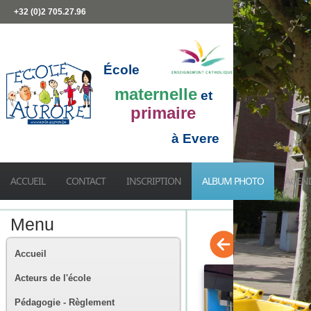
+32 (0)2 705.27.96
École
maternelle
et
primaire
à Evere
ACCUEIL
CONTACT
INSCRIPTION
ALBUM PHOTO
AGEN
Menu
Accueil
Acteurs de l'école
Pédagogie - Règlement