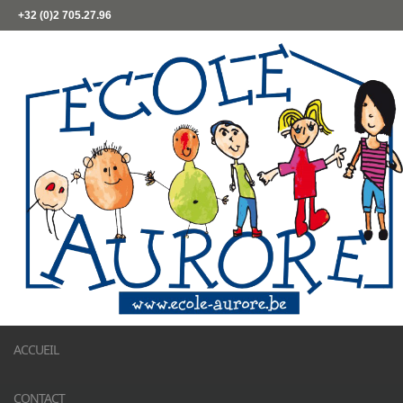
+32 (0)2 705.27.96
ACCUEIL
CONTACT