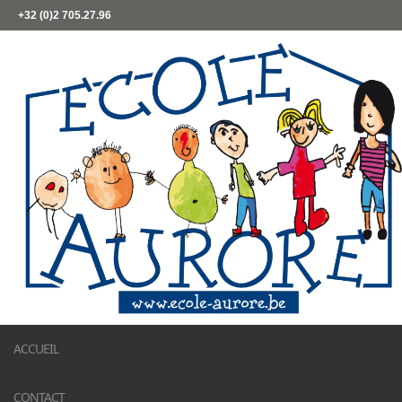
+32 (0)2 705.27.96
ACCUEIL
CONTACT