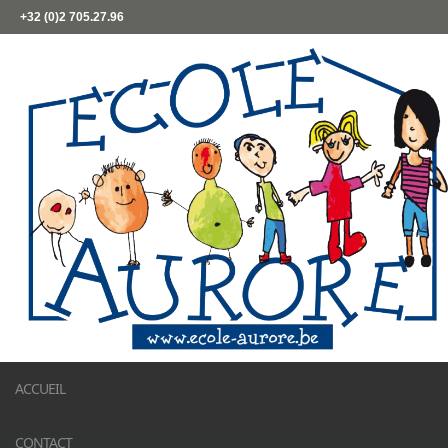
+32 (0)2 705.27.96
ACCUEIL
CONTACT