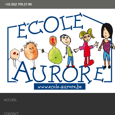
+32 (0)2 705.27.96
ACCUEIL
CONTACT