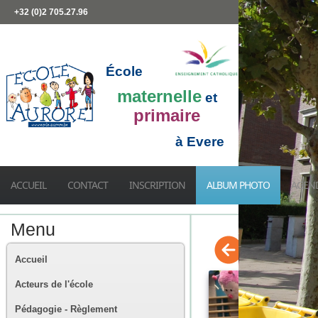
+32 (0)2 705.27.96
École
maternelle
et
primaire
à Evere
ACCUEIL
CONTACT
INSCRIPTION
ALBUM PHOTO
AGEN
Menu
Accueil
Acteurs de l'école
Pédagogie - Règlement