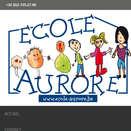
+32 (0)2 705.27.96
ACCUEIL
CONTACT