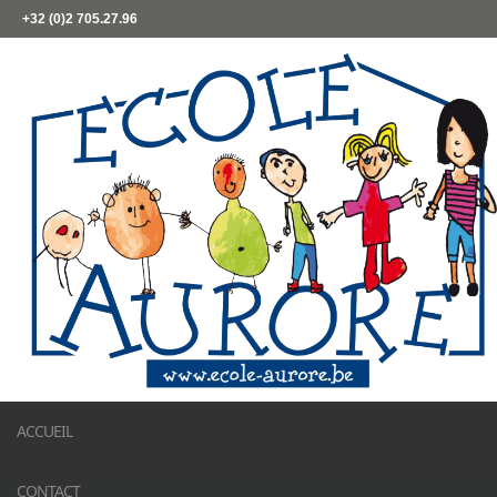
+32 (0)2 705.27.96
ACCUEIL
CONTACT