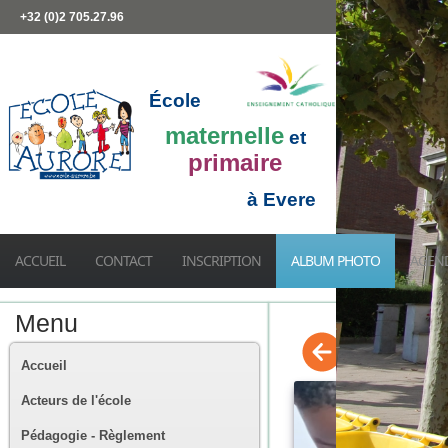
+32 (0)2 705.27.96
École
maternelle
et
primaire
à Evere
ACCUEIL
CONTACT
INSCRIPTION
ALBUM PHOTO
AGEN
Menu
Accueil
Acteurs de l'école
Pédagogie - Règlement