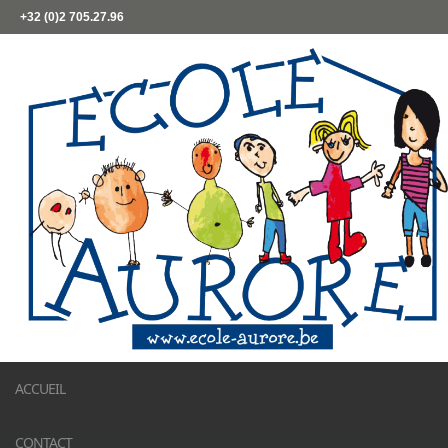
+32 (0)2 705.27.96
ACCUEIL
CONTACT