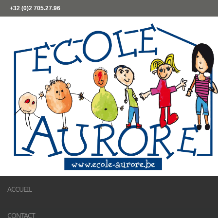
+32 (0)2 705.27.96
ACCUEIL
CONTACT