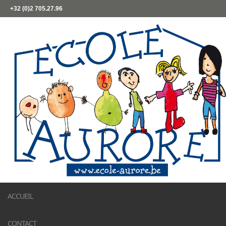
+32 (0)2 705.27.96
ACCUEIL
CONTACT